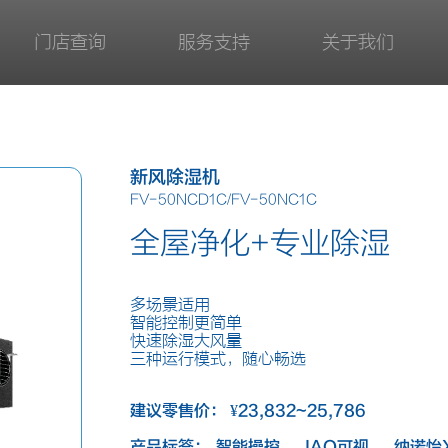
门店查询
服务支持
关于我们
新风除湿机
FV-50NCD1C/FV-50NC1C
全屋净化+专业除湿
多场景适用
智能控制更简单
快速除湿大风量
三种运行模式，随心畅选
建议零售价：
¥
23,832~25,786
产品标签：
智能操控
IAQ可视
纳诺怡