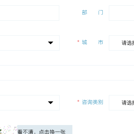
*
部
部门
门
*
城
城市
市
请选
*
咨询类别
请选
看不清，点击换一张