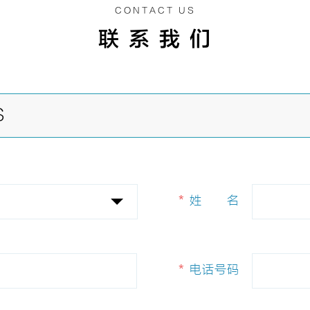
CONTACT US
联 系 我 们
S
*
姓
姓名
名
*
电话号码